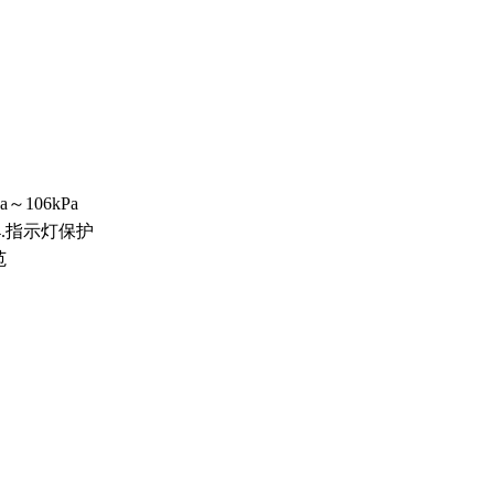
～106kPa
4.指示灯保护
范