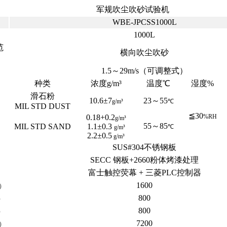
军规吹尘吹砂试验机
WBE-JPCSS1000L
1000L
范
横向吹尘吹砂
1.5～29m/s（可调整式）
种类
浓度g/m³
温度℃
湿度%
滑石粉
10.6±7
23～55
g/m³
℃
MIL STD DUST
≦30
0.18+0.2
%RH
g/m³
55～85
MIL STD SAND
1.1±0.3
℃
g/m³
2.2±0.5
g/m³
SUS#304不锈钢板
SECC 钢板+2660粉体烤漆处理
富士触控荧幕 + 三菱PLC控制器
1600
）
800
）
800
）
7200
）