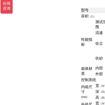
型号
容积
（L）
测试
围
流速
性能指
吹尘
标
吹砂
内部
箱体材
质
外部
控制系统
宽
（W
内箱尺
深
寸
（D
(mm)
高
（H
宽
（W
外箱尺