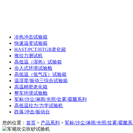
冷热冲击试验箱
快速温变试验箱
HAST/PCT/HTGB老化箱
推拉力测试机
高低温（湿热）试验箱
步入式环境试验舱
高低温（低气压）试验箱
温湿度/振动三综合试验箱
高温精密老化箱
整车环境试验舱
军标/沙尘/淋雨/光照/盐雾/霉菌系列
高低温拉力/力学试验机
跌落/冲击/振动台
您的位置：
首页
>
产品系列
>
军标/沙尘/淋雨/光照/盐雾/霉菌