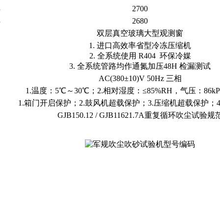
2700
）
2680
）
双层真空玻璃大型观测窗
1. 进口高效率省型冷冻压缩机
2. 全系统使用 R404 环保冷媒
3. 全系统管路均作通氮加压48H 检漏测试
AC(380±10)V 50Hz 三相
1.温度：5℃～30℃；2.相对湿度：≤85%RH，气压：86kPa
1.箱门开启保护；2.鼓风机超载保护；3.压缩机超载保护；
GJB150.12 / GJB11621.7A重复循环吹尘试验规