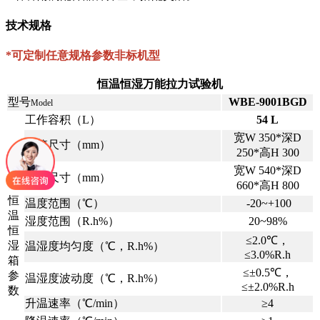
技术规格
*可定制任意规格参数非标机型
恒温恒湿万能拉力试验机
型号
WBE-9001BGD
Model
工作容积（L）
54 L
宽W 350*深D
内箱尺寸（mm）
250*高H 300
宽W 540*深D
外箱尺寸（mm）
660*高H 800
恒
温度范围（℃）
-20~+100
温
湿度范围（R.h%）
20~98%
恒
≤2.0℃，
湿
温湿度均匀度（℃，R.h%）
≤3.0%R.h
箱
≤±0.5℃，
参
温湿度波动度（℃，R.h%）
≤±2.0%R.h
数
升温速率（℃/min）
≥4