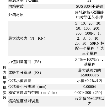
降温速率（℃/min）
≥1
内箱材质
SUS #304不锈钢
冷轧钢板+双面静
外箱材质
电喷塑工艺处理
5、10、20、30、
50、100、200、
300、500N、1、
最大试验力（N，KN）
2、3、5、10、
20、30、50KN 标
配一个量程 可选
三个量程
0.4%～100%FS ，
力值测量范围（FS）
满量程
拉
最大试验力的
力
试验力分辨率（FS）
1/500000FS
机
位移示值误差
示值±0.2%以内
主
位移最小分辨率（mm）
0.00004
机
参
横梁速度调节范围（mm/min）
0.001~500（250）
数
设定值的±0.5%以
横梁速度相对误差
内