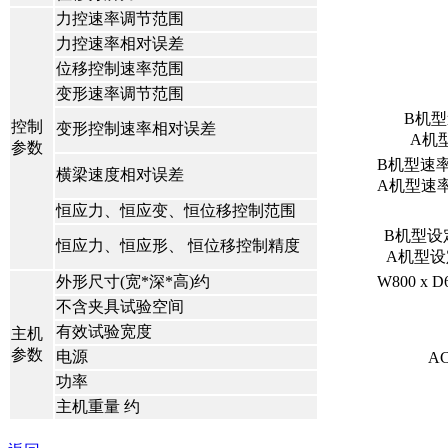
力控速率调节范围
力控速率相对误差
位移控制速率范围
变形速率调节范围
B机型
控制
变形控制速率相对误差
A机型
参数
B机型速率<
横梁速度相对误差
A机型速率<
恒应力、恒应变、恒位移控制范围
B机型设定
恒应力、恒应形、 恒位移控制精度
A机型设定
外形尺寸(宽*深*高)约
W800 x 
不含夹具试验空间
有效试验宽度
主机
参数
电源
AC
功率
主机重量 约