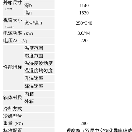
外箱尺寸
深
1140
D
（mm）
高
1530
H
视窗大小
宽
*高
250*340
W
H
（mm）
电源功率
3.6/4/4
（KW）
电压AC
220
（V）
温度范围
湿度范围
温湿度波动度
性能指标
温湿度均匀度
升温速率
降温速率
内箱
箱体材质
外箱
冷却方式
冷媒型号
重量
280
（KG）
标准配置
观察窗（双层中空钢化导电玻璃）