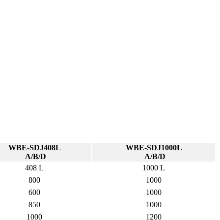
WBE-SDJ408L
WBE-SDJ1000L
A/B/D
A/B/D
408 L
1000 L
800
1000
600
1000
850
1000
1000
1200