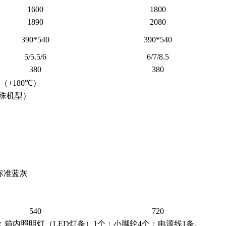
1600
1800
1890
2080
390*540
390*540
5/5.5/6
6/7/8.5
380
380
0℃（+180℃）
为特殊机型）
标准蓝灰
540
720
层；箱内照明灯（LED灯条）1个；小脚轮4个；电源线1条。