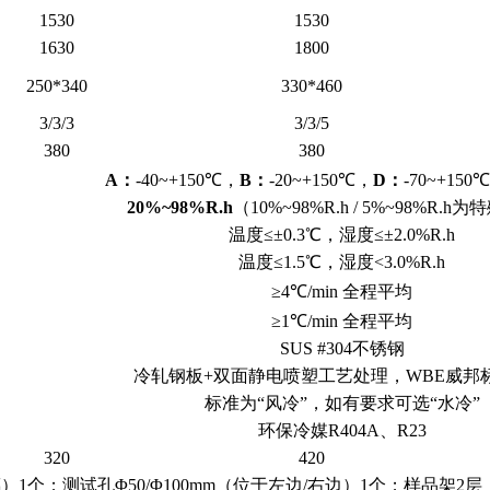
1530
1530
1630
1800
250*340
330*460
3/3/3
3/3/5
380
380
A：
-40~+150℃，
B：
-20~+150℃，
D：
-70~+15
20%~98%R.h
（10%~98%R.h / 5%~98%R.h
温度≤±0.3℃，湿度≤±2.0%R.h
温度≤1.5℃，湿度<3.0%R.h
≥4℃/min 全程平均
≥1℃/min 全程平均
SUS #304不锈钢
冷轧钢板+双面静电喷塑工艺处理，WBE威邦
标准为“风冷”，如有要求可选“水冷”
环保冷媒R404A、R23
320
420
1个；测试孔Φ50/Φ100mm（位于左边/右边）1个；样品架2