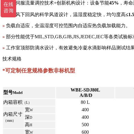
»
新型伺服流量调控技术+创新机构设计：设备节能
45%
，寿命
»
上出风下回风的科学风道设计，温湿度稳定快，均匀度高
≤1.
»
负载自适应，全温湿度可控范围内自适应热负载加载能力。
»
部分性能优于MIL,STD,GB,GJB,JIS,JEDEC,IEC等各类试验
»
工作室顶部防滴水设计，有效避免冷凝水滴影响样品测试结
技术规格
*可定制任意规格参数非标机型
WBE-SDJ80L
型号
Model
A/B/D
内箱容积
80 L
（L）
宽
400
W
内箱尺寸
深
400
D
（mm）
高
500
H
宽
600
W