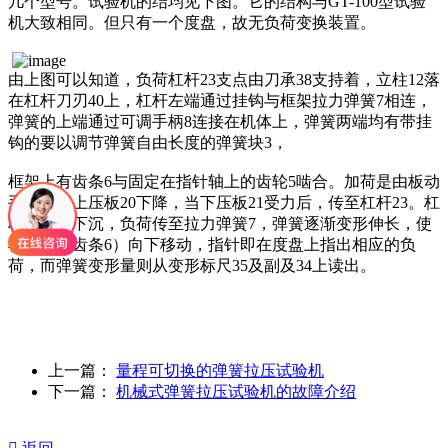
几个型号。试验机的结均见下图。它的结构与GT-100型试验
机大致相同。但只有一个度盘，故无负荷变换装置。
由上图可以知道，负荷杠杆23支点由刀承38支持着，立柱12落
在杠杆刀刃40上，杠杆左端通过挂钩与框架拉力弹簧7相连，
弹簧的上端通过可调手柄8连接在机体上，弹簧两端均有带挂
钩的要以调节弹簧自由长度的弹簧块3，
框架上有齿条6与固定在指针轴上的齿轮5啮合。加荷是由板动
手把15使上压板20下降，当下压板21受力后，传至杠杆23。杠
杆23左端下沉，负荷传至拉力弹簧7，弹簧逐渐变形伸长，使
框架（带齿条6）向下移动，指针即在度盘上指出相应的负
荷，而弹簧变形量则从变形标尺35及副及34上读出。
上一篇：
量程可切换的弹簧拉压试验机
下一篇：
机械式弹簧拉压试验机的故障介绍