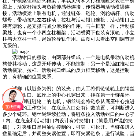
柱、中横梁组成卧式框架，承载负荷和大行程油缸安装在中横
梁上，活塞杆端头与负荷传感器连接，传感器与活动横梁连
接，活动横梁上装有电机，通过链条、链轮、涡轮蜗杆、传动
螺母，带动拉杠左右移动，拉杠与活动钳口连接，活动钳口上
装有滚轮，起支撑与减少摩擦的作用。与主框架一样，活动横
梁处，也有一个小四立柱框架，活动横梁下也装有滚轮，小立
柱与大立柱一样，起滚轮导轨作用。由图可以看出空间调节是
无级的。
活动钳口的移动，由两部分组成，一个是电机带动传动机
构使其移动，这是开环传动，不能控制；另一个是油缸推动由
活动横梁、拉杠、活动钳口组成的反力框架移动，这是控制
的，有精确的位置关系。
试样（以链条为例）的装夹，由人工将倒链链轮上的钢丝
绳从活动钳口、底座上的中心孔穿出来，挂在第一个链条环
上，启动倒链链轮上的电机，钢丝绳会将链条从底座中心拉进
倒试验机的工作空间。在底座入口处有计数装置，可判断进入
多少个链环。钢丝绳继续拉动，将链条拉入活动钳口的中心孑
L内。在底座和活动钳口内设计有对夹钳口（就是用户说的夹
抓），对夹钳口是用油缸控制的，可夹，可松开。当链条进入
数量确定后，并调整夹紧位置，即可夹紧链条，进行试验，当